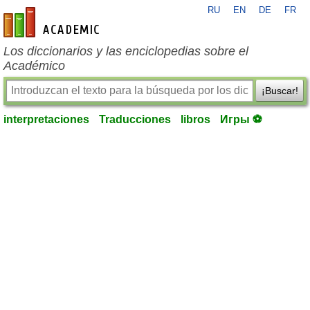
RU
EN
DE
FR
es-academic.com
Los diccionarios y las enciclopedias sobre el
Académico
¡Buscar!
interpretaciones
Traducciones
libros
Игры ⚽