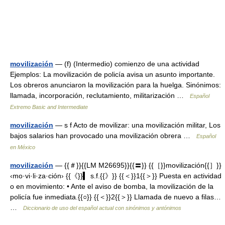
movilización
— (f) (Intermedio) comienzo de una actividad
Ejemplos: La movilización de policía avisa un asunto importante.
Los obreros anunciaron la movilización para la huelga. Sinónimos:
llamada, incorporación, reclutamiento, militarización …
Español
Extremo Basic and Intermediate
movilización
— s f Acto de movilizar: una movilización militar, Los
bajos salarios han provocado una movilización obrera …
Español
en México
movilización
— {{＃}}{{LM M26695}}{{〓}} {{［}}movilización{{］}}
‹mo·vi·li·za·ción› {{《}}▍ s.f.{{》}} {{＜}}1{{＞}} Puesta en actividad
o en movimiento: • Ante el aviso de bomba, la movilización de la
policía fue inmediata.{{○}} {{＜}}2{{＞}} Llamada de nuevo a filas…
…
Diccionario de uso del español actual con sinónimos y antónimos